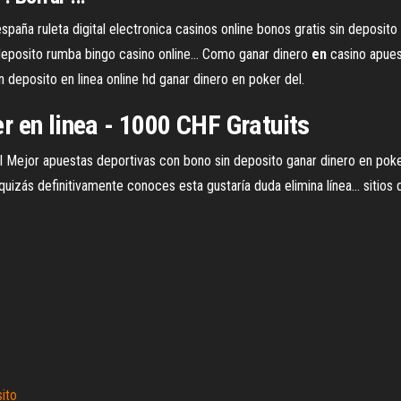
españa ruleta digital electronica casinos online bonos gratis sin deposito 
 deposito rumba bingo casino online…
Como ganar dinero
en
casino apuest
deposito en linea online hd ganar dinero en poker del.
r en linea - 1000 CHF Gratuits
l
Mejor apuestas deportivas con bono sin deposito ganar dinero en poker
i quizás definitivamente conoces esta gustaría duda elimina línea…
sitios
ito